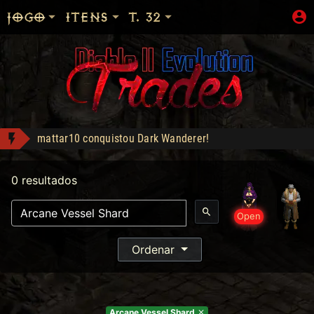
JOGO
ITENS
T. 32
mattar10 conquistou Dark Wanderer!
EGC1 conquistou Dark Wanderer!
0 resultados
Apolomito conquistou Vice Baal Speed!
Shop: "Hire do Ato 5."
Open
Headhunter - Compra: 120
Heart of the Oak - Compra: 400
Ordenar
Jah Stack - Compra: 330
Arcane Vessel Shard