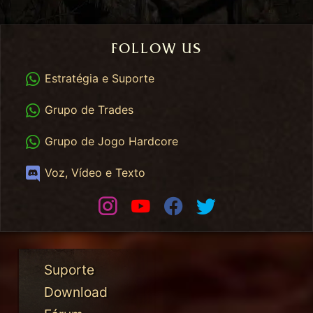
FOLLOW US
WhatsApp
Estratégia e Suporte
WhatsApp Trades
Grupo de Trades
WhatsApp HC
Grupo de Jogo Hardcore
Discord
Voz, Vídeo e Texto
Instagram
Youtube
Facebook
Twitter
Suporte
Download