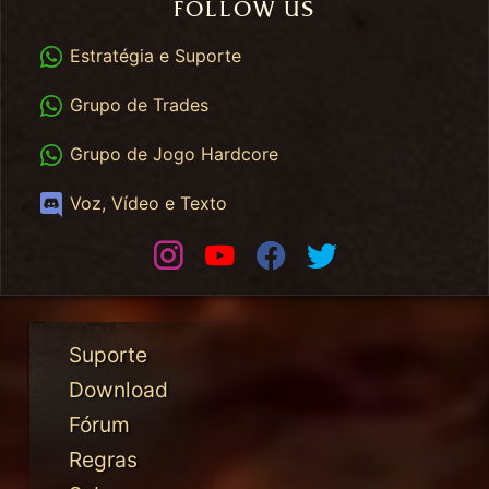
FOLLOW US
WhatsApp
Estratégia e Suporte
WhatsApp Trades
Grupo de Trades
WhatsApp HC
Grupo de Jogo Hardcore
Discord
Voz, Vídeo e Texto
Instagram
Youtube
Facebook
Twitter
Suporte
Download
Fórum
Regras