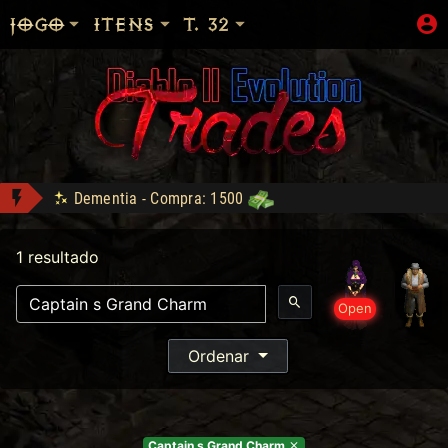
JOGO
ITENS
T. 32
Dementia - Compra: 1500
lanet conquistou Vice Baal Speed!
1 resultado
alecio conquistou Dark Wanderer!
Shop: "Hire do Ato 5."
Open
SHOP liberada!
Com desconto e cashback
Reikage conquistou Level 99!
Ordenar
Captain s Grand Charm