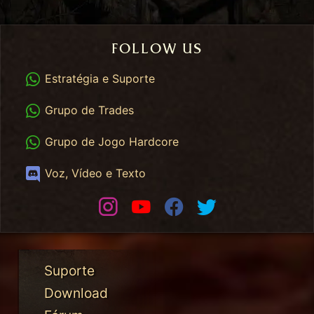
FOLLOW US
WhatsApp
Estratégia e Suporte
WhatsApp Trades
Grupo de Trades
WhatsApp HC
Grupo de Jogo Hardcore
Discord
Voz, Vídeo e Texto
Instagram
Youtube
Facebook
Twitter
Suporte
Download