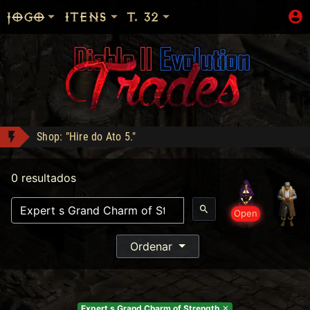
JOGO
ITENS
T. 32
Shop: "Hire do Ato 5."
Sanon conquistou Dark Wanderer!
0 resultados
Zod Stack - Compra: 800
LOJA_DO_FAKE conquistou Vice Baal Speed!
Open
DM conquistou Tryhard 95!
The Stone of Jordan - Compra: 500
Ordenar
Expert s Grand Charm of Strength