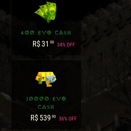
400 EVO CASH
R$
31
90
34% OFF
10000 EVO
CASH
R$
539
90
36% OFF