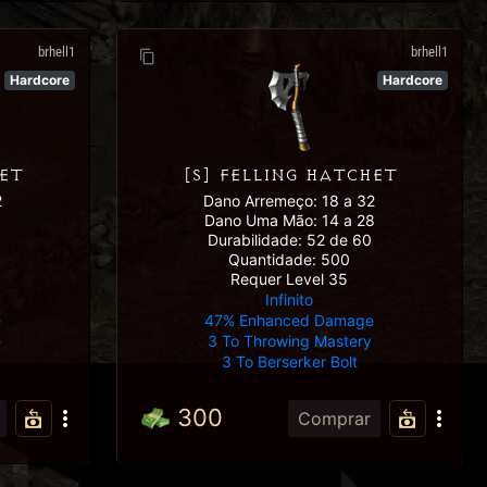
brhell1
brhell1
Hardcore
Hardcore
HET
[S] FELLING HATCHET
2
Dano Arremeço: 18 a 32
8
Dano Uma Mão: 14 a 28
Durabilidade: 52 de 60
Quantidade: 500
Requer Level 35
Infinito
e
47% Enhanced Damage
e
3 To Throwing Mastery
3 To Berserker Bolt
300
Comprar