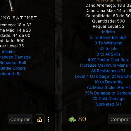
Dano Arremeço: 18 a 3
Dano Uma Mão: 14 a 2
Durabilidade: 60 de 60
LLING HATCHET
Quantidade: 500
remeço: 18 a 32
Requer Level 55
ma Mão: 14 a 28
Infinito
lidade: 44 de 60
3 To Berserker Bolt
ntidade: 500
3 To Whirlwind
uer Level 35
42 to Life
Infinito
3 to All Skills
hanced Damage
40% Faster Cast Rate
Berserker Bolt
Increase Maximum Mana 
 Battle Orders
All Resistances 31
cketed (5)
Level 4 Oak Sage (25/25 Ch
10 to Dexterity
7% Mana Stolen Per Hit
75% Damage to Demon
20 Cold Damage
Socketed (4)
80
Comprar
Comprar