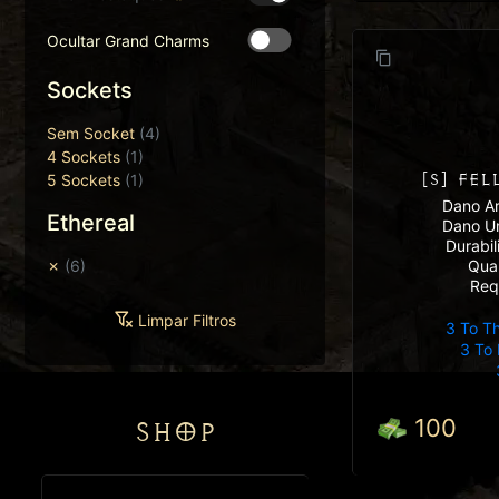
Ocultar Grand Charms
Sockets
Sem Socket
(4)
4 Sockets
(1)
[S] FE
5 Sockets
(1)
Dano Ar
Ethereal
Dano U
Durabi
Qua
✗
(6)
Req
Limpar Filtros
3 To T
3 To 
100
SHOP