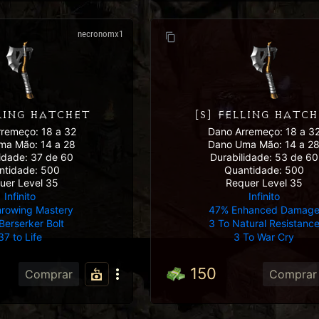
necronomx1
LLING HATCHET
[S] FELLING HATC
remeço: 18 a 32
Dano Arremeço: 18 a 3
ma Mão: 14 a 28
Dano Uma Mão: 14 a 2
lidade: 37 de 60
Durabilidade: 53 de 60
ntidade: 500
Quantidade: 500
uer Level 35
Requer Level 35
Infinito
Infinito
hrowing Mastery
47% Enhanced Damag
Berserker Bolt
3 To Natural Resistanc
37 to Life
3 To War Cry
150
Comprar
Comprar