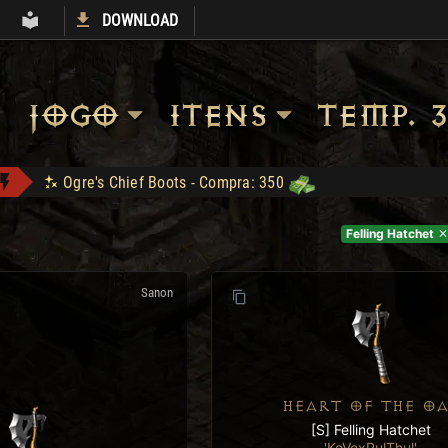
DOWNLOAD
S
ARMORY
LIBRARY
JOGO
ITENS
TEMP. 3
Heart of the Oak - Compra: 400
Jah Stack - Compra: 330
Felling Hatchet
Shop: "Hire do Ato 5."
EGC1 conquistou Dark Wanderer!
Sanon
mattar10 conquistou Dark Wanderer!
Apolomito conquistou Vice Baal Speed!
Ogre's Chief Boots - Compra: 350
HEART OF THE O
[S] Felling Hatchet
'KoVexPulThul'