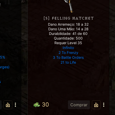
2
8
[S] FELLING HATCHET
Dano Arremeço: 18 a 32
Dano Uma Mão: 14 a 28
Durabilidade: 41 de 60
Quantidade: 500
Requer Level 35
Infinito
2 To Frenzy
15%
3 To Battle Orders
21 to Life
arges)
s
30
Comprar