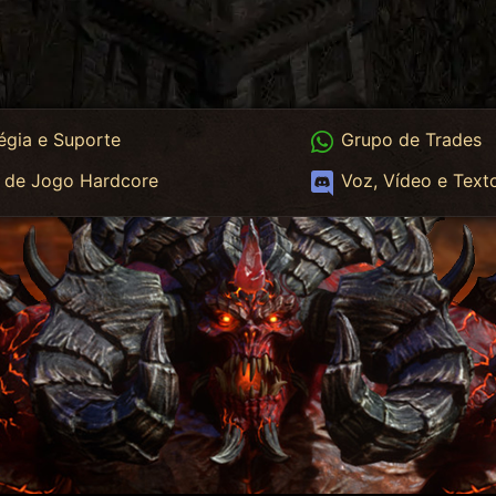
App
WhatsApp Trades
égia e Suporte
Grupo de Trades
App HC
Discord
 de Jogo Hardcore
Voz, Vídeo e Text