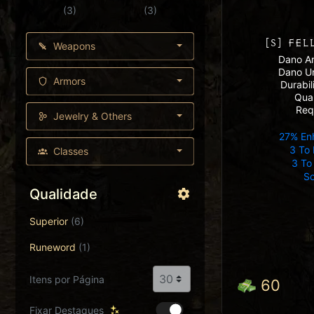
(3)
(3)
[S] FE
Weapons
Dano Ar
Dano U
Armors
Durabi
Qua
Req
Jewelry & Others
27% En
3 To 
Classes
3 To
So
Qualidade
Superior
(6)
Runeword
(1)
Itens por Página
60
Fixar Destaques