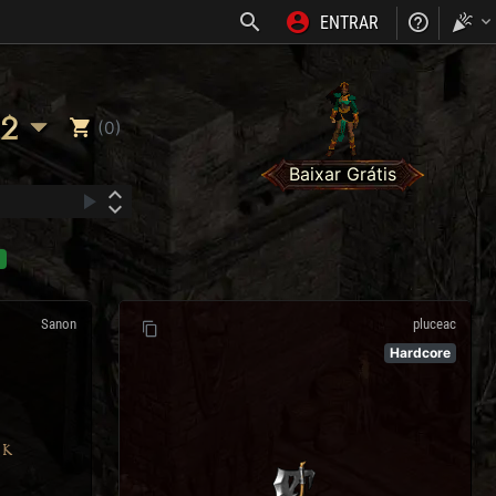
ENTRAR
NOSS
2
(0)
Baixar Grátis
Sanon
pluceac
Hardcore
AK