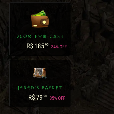
2500 EVO CASH
R$
185
90
34% OFF
JERED’S BASKET
R$
79
90
35% OFF