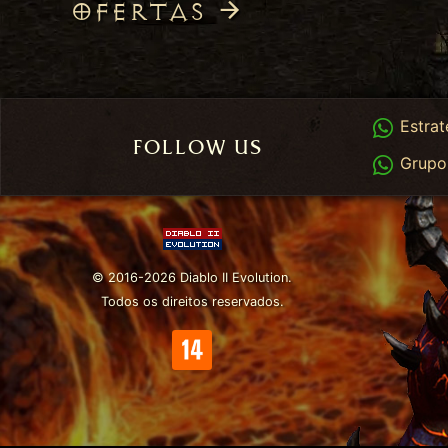
OFERTAS
Whats
Estrat
FOLLOW US
Whats
Grupo
© 2016-2026 Diablo II Evolution.
Todos os direitos reservados.