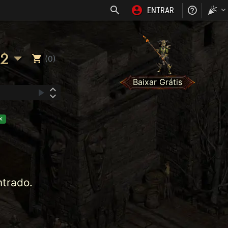
ENTRAR
NOSS
2
(0)
Baixar Grátis
trado.