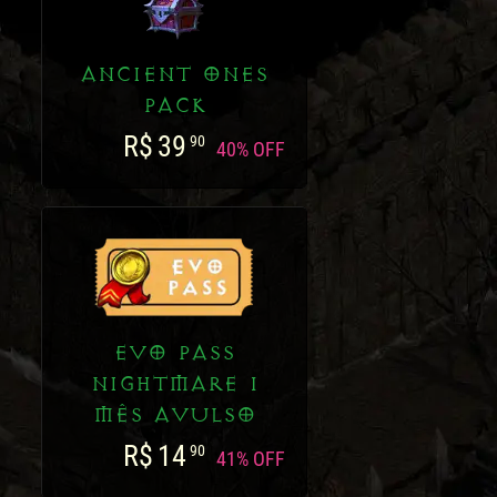
ANCIENT ONES
PACK
R$
39
90
40% OFF
EVO PASS
NIGHTMARE 1
MÊS AVULSO
R$
14
90
41% OFF