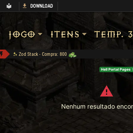
DOWNLOAD
S
ARMORY
LIBRARY
JOGO
ITENS
TEMP. 3
The Stone of Jordan - Compra: 500
Sanon conquistou Dark Wanderer!
Hell Portal Pages
LOJA_DO_FAKE conquistou Vice Baal Speed!
Silkweave - Compra: 100
DM conquistou Tryhard 95!
Shop: "Hire do Ato 5."
Nenhum resultado encon
Zod Stack - Compra: 800