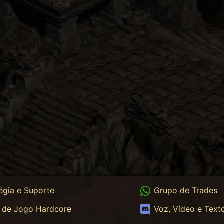
App
WhatsApp Trades
égia e Suporte
Grupo de Trades
App HC
Discord
 de Jogo Hardcore
Voz, Vídeo e Text