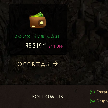
3000 EVO CASH
R$
219
90
34% OFF
OFERTAS
Whats
Estrat
FOLLOW US
Whats
Grupo