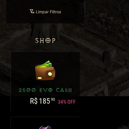
Limpar Filtros
SHOP
2500 EVO CASH
R$
185
90
34% OFF