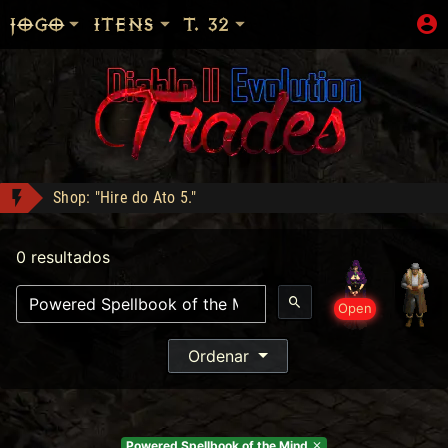
JOGO
ITENS
T. 32
Shop: "Hire do Ato 5."
Bottled Demons - Lance: 50
- Compra: 160
0 resultados
DM conquistou Tryhard 95!
Templar's Might - Compra: 600
Open
Sanon conquistou Explorer!
LOJA_DO_FAKE conquistou Vice Baal Speed!
Ordenar
Tyrael's Might - Compra: 900
Powered Spellbook of the Mind