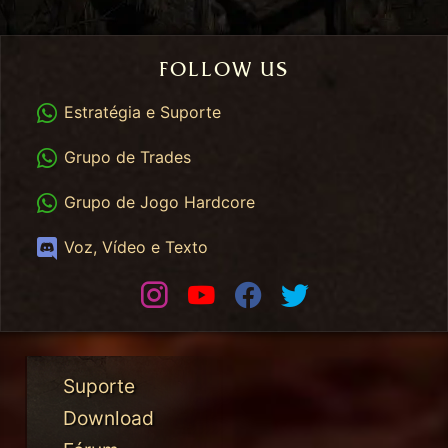
FOLLOW US
WhatsApp
Estratégia e Suporte
WhatsApp Trades
Grupo de Trades
WhatsApp HC
Grupo de Jogo Hardcore
Discord
Voz, Vídeo e Texto
Instagram
Youtube
Facebook
Twitter
Suporte
Download