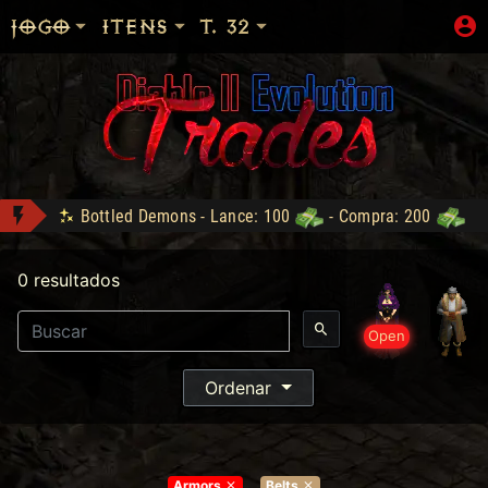
JOGO
ITENS
T. 32
Bottled Demons - Lance: 100
- Compra: 200
LOJA_DO_FAKE conquistou Vice Baal Speed!
0 resultados
DM conquistou Tryhard 95!
Sanon conquistou Dark Wanderer!
Open
War Precious - Compra: 999
Shop: "Hire do Ato 5."
Ordenar
Zod Stack - Compra: 800
Armors
Belts