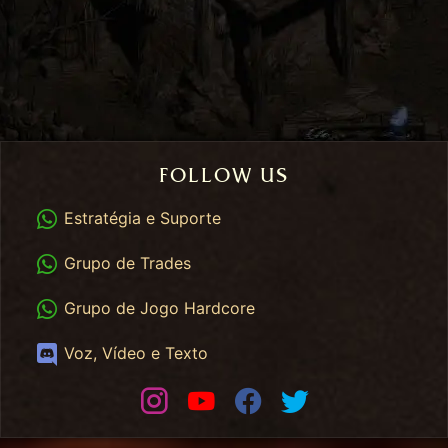
FOLLOW US
WhatsApp
Estratégia e Suporte
WhatsApp Trades
Grupo de Trades
WhatsApp HC
Grupo de Jogo Hardcore
Discord
Voz, Vídeo e Texto
Instagram
Youtube
Facebook
Twitter