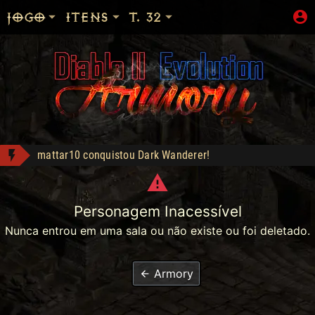
JOGO
ITENS
T. 32
mattar10 conquistou Dark Wanderer!
Sanon conquistou Dark Wanderer!
LOJA_DO_FAKE conquistou Vice Baal Speed!
Personagem Inacessível
War Precious - Compra: 899
Nunca entrou em uma sala ou não existe ou foi deletado.
Bottled Demons - Lance: 100
- Compra: 200
Shop: "Hire do Ato 5."
Armory
War Precious - Compra: 999