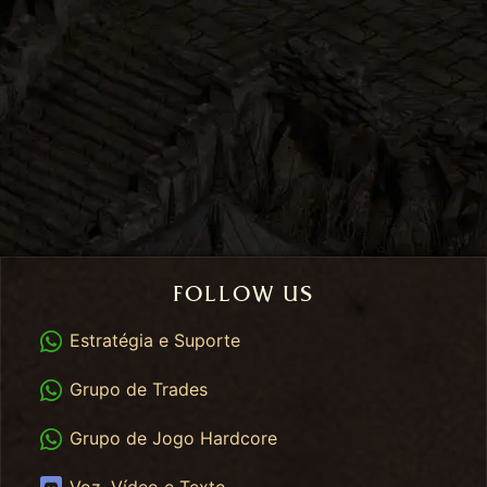
FOLLOW US
WhatsApp
Estratégia e Suporte
WhatsApp Trades
Grupo de Trades
WhatsApp HC
Grupo de Jogo Hardcore
Discord
Voz, Vídeo e Texto