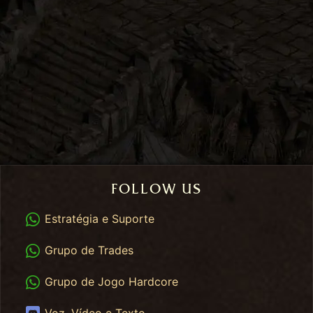
FOLLOW US
WhatsApp
Estratégia e Suporte
WhatsApp Trades
Grupo de Trades
WhatsApp HC
Grupo de Jogo Hardcore
Discord
Voz, Vídeo e Texto