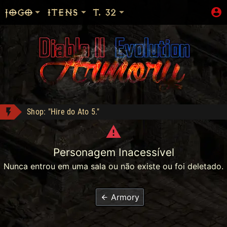
JOGO
ITENS
T. 32
Shop: "Hire do Ato 5."
tch2 conquistou Vice Baal Speed!
lanet conquistou Vice Baal Speed!
Personagem Inacessível
SHOP liberada!
Com desconto e cashback
Nunca entrou em uma sala ou não existe ou foi deletado.
Tal Rasha's Guardianship - Compra: 120
Stormchaser - Compra: 150
Armory