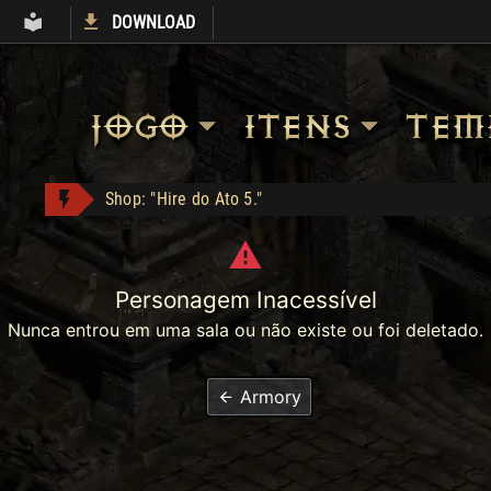
DOWNLOAD
S
ARMORY
LIBRARY
JOGO
ITENS
TEMP
Shop: "Hire do Ato 5."
Apolomito conquistou Vice Baal Speed!
EGC1 conquistou Dark Wanderer!
Personagem Inacessível
Jah Stack - Compra: 330
Nunca entrou em uma sala ou não existe ou foi deletado.
mattar10 conquistou Dark Wanderer!
Heart of the Oak - Compra: 400
Armory
Ogre's Chief Boots - Compra: 350