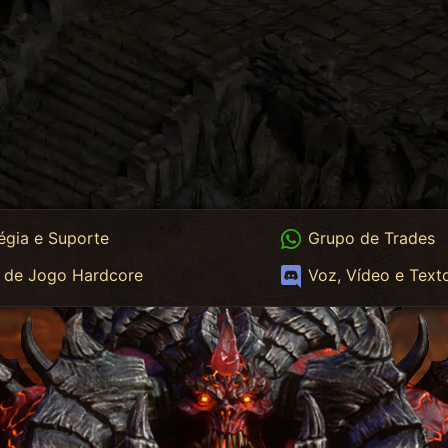
App
WhatsApp Trades
égia e Suporte
Grupo de Trades
App HC
Discord
 de Jogo Hardcore
Voz, Vídeo e Text