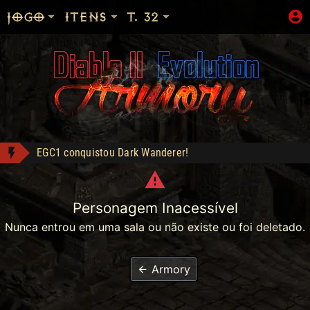
JOGO
ITENS
T. 32
EGC1 conquistou Dark Wanderer!
Ogre's Chief Boots - Compra: 350
mattar10 conquistou Dark Wanderer!
Personagem Inacessível
Heart of the Oak - Compra: 400
Nunca entrou em uma sala ou não existe ou foi deletado.
Jah Stack - Compra: 330
Shop: "Hire do Ato 5."
Armory
Apolomito conquistou Vice Baal Speed!