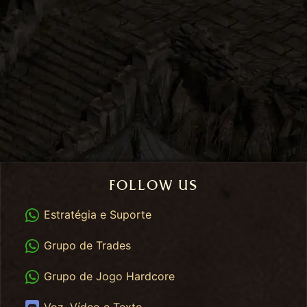
FOLLOW US
WhatsApp
Estratégia e Suporte
WhatsApp Trades
Grupo de Trades
WhatsApp HC
Grupo de Jogo Hardcore
Discord
Voz, Vídeo e Texto