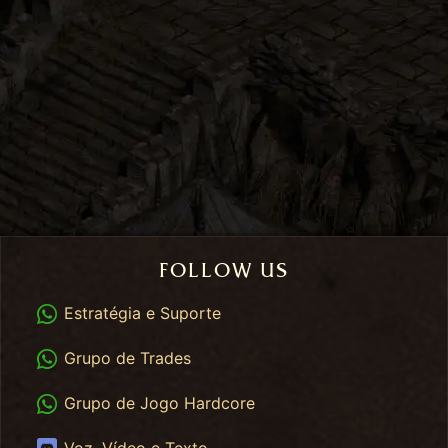
FOLLOW US
WhatsApp
Estratégia e Suporte
WhatsApp Trades
Grupo de Trades
WhatsApp HC
Grupo de Jogo Hardcore
Discord
Voz, Vídeo e Texto