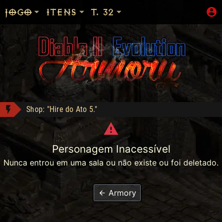
JOGO
ITENS
T. 32
Shop: "Hire do Ato 5."
SHOP liberada!
Com desconto e cashback
Reikage conquistou Level 99!
Personagem Inacessível
Alracif conquistou Dark Wanderer!
Nunca entrou em uma sala ou não existe ou foi deletado.
alecio conquistou Dark Wanderer!
Dementia - Compra: 1500
Armory