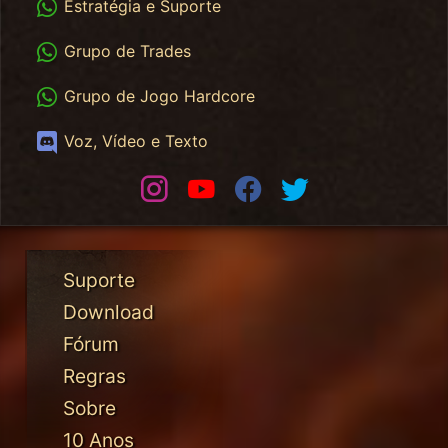
WhatsApp
Estratégia e Suporte
WhatsApp Trades
Grupo de Trades
WhatsApp HC
Grupo de Jogo Hardcore
Discord
Voz, Vídeo e Texto
Instagram
Youtube
Facebook
Twitter
Suporte
Download
Fórum
Regras
Sobre
10 Anos