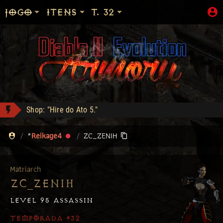
JOGO
ITENS
T. 32
Shop: "Hire do Ato 5."
Apolomito conquistou Vice Baal Speed!
*
Reikage4
ZC_ZENIH
Heart of the Oak - Compra: 400
Ogre's Chief Boots - Compra: 350
Matriarch
mattar10 conquistou Dark Wanderer!
ZC_ZENIH
Jah Stack - Compra: 330
EGC1 conquistou Dark Wanderer!
LEVEL 95 ASSASSIN
TEMPORADA #32