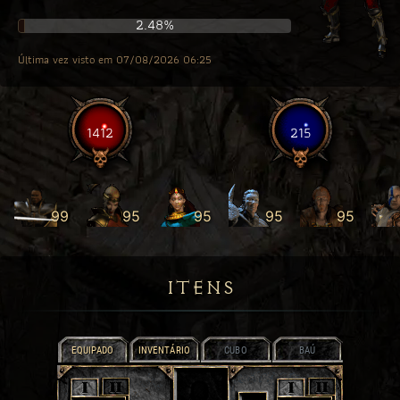
2.48%
Última vez visto em 07/08/2026 06:25
1412
215
99
95
95
95
95
ITENS
EQUIPADO
INVENTÁRIO
CUBO
BAÚ