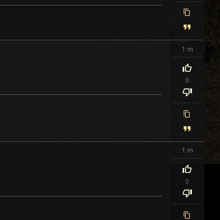
1 m
0
1 m
0