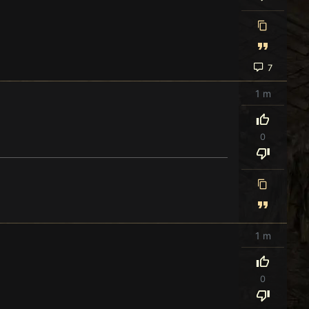
7
1 m
0
1 m
0