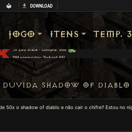
DOWNLOAD
S
ARMORY
LIBRARY
JOGO
ITENS
TEMP. 3
DM conquistou Tryhard 95!
Sanon conquistou Dark Wanderer!
LOJA_DO_FAKE conquistou Vice Baal Speed!
War Precious - Compra: 999
DÚVIDA SHADOW OF DIABLO
Bottled Demons - Lance: 100
- Compra: 200
Shop: "Hire do Ato 5."
Zod Stack - Compra: 800
e 50x o shadow of diablo e não cair o chifre? Estou no ni