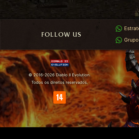
Whats
Estrat
FOLLOW US
Whats
Grupo
© 2016-2026 Diablo II Evolution.
Todos os direitos reservados.