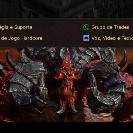
App
WhatsApp Trades
égia e Suporte
Grupo de Trades
App HC
Discord
 de Jogo Hardcore
Voz, Vídeo e Text