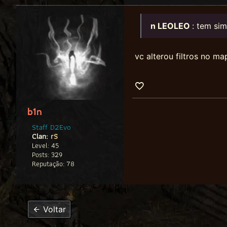
n LEOLEO
: tem sim
vc alterou filtros no ma
b1n
Staff D2Evo
Clan:
rS
Level: 45
Posts: 329
Reputação: 78
Voltar