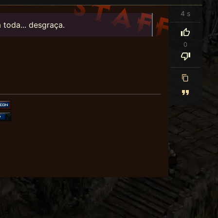
4 s
 toda... desgraça.
0