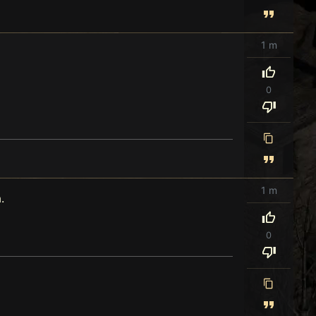
1 m
0
1 m
.
0