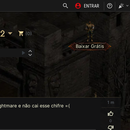
ENTRAR
NOSS
2
(0)
Baixar Grátis
1 m
ghtmare e não cai esse chifre =(
0