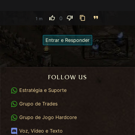
0
1 m
Entrar e Responder
FOLLOW US
WhatsApp
Estratégia e Suporte
WhatsApp Trades
Grupo de Trades
WhatsApp HC
Grupo de Jogo Hardcore
Discord
Voz, Vídeo e Texto