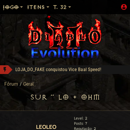
JOGO
ITENS
T. 32
LOJA_DO_FAKE conquistou Vice Baal Speed!
The Stone of Jordan - Compra: 500
Zod Stack - Compra: 800
Fórum
/
Geral
Sanon conquistou Dark Wanderer!
SUR > LO + OHM
DM conquistou Tryhard 95!
Shop: "Hire do Ato 5."
Level: 2
Posts: 7
LEOLEO
Reputação: 2