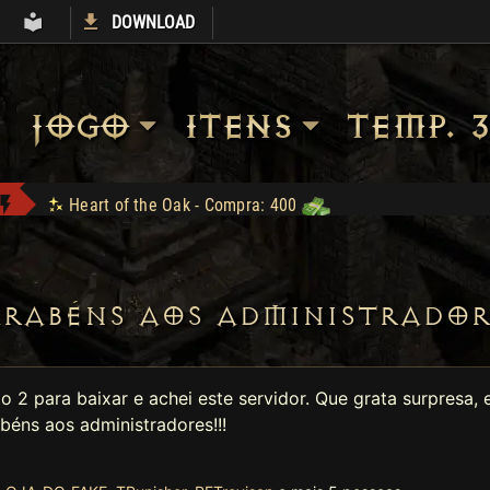
DOWNLOAD
S
ARMORY
LIBRARY
JOGO
ITENS
TEMP. 3
Heart of the Oak - Compra: 400
Apolomito conquistou Vice Baal Speed!
mattar10 conquistou Dark Wanderer!
Jah Stack - Compra: 330
ARABÉNS AOS ADMINISTRADOR
EGC1 conquistou Dark Wanderer!
Headhunter - Compra: 120
Shop: "Hire do Ato 5."
 2 para baixar e achei este servidor. Que grata surpresa, e
abéns aos administradores!!!