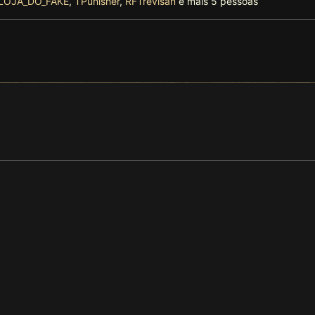
LOJA_DO_FAKE
,
TPunisher
,
RFTrevisan
e mais 5 pessoas