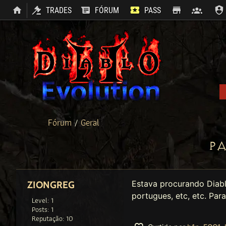
TRADES
FÓRUM
PASS
SHOP
CLAN
Fórum
/
Geral
P
Estava procurando Diablo
ZIONGREG
portugues, etc, etc. Par
Level: 1
Posts: 1
Reputação: 10