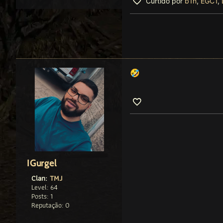
Curtido por
b1n
,
EGC1
,
🤣
IGurgel
Clan:
TMJ
Level: 64
Posts: 1
Reputação: 0