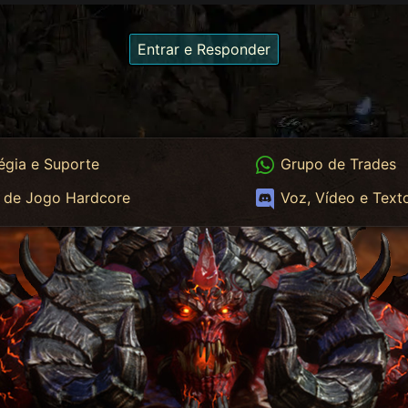
Entrar e Responder
App
WhatsApp Trades
égia e Suporte
Grupo de Trades
App HC
Discord
 de Jogo Hardcore
Voz, Vídeo e Text