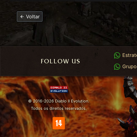
Voltar
Whats
Estrat
FOLLOW US
Whats
Grupo
© 2016-2026 Diablo II Evolution.
Todos os direitos reservados.