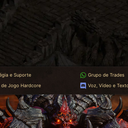
App
WhatsApp Trades
égia e Suporte
Grupo de Trades
App HC
Discord
 de Jogo Hardcore
Voz, Vídeo e Text