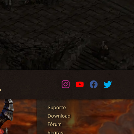
Instagram
Youtube
Facebook
Twitter
o
Suporte
Download
Fórum
Regras