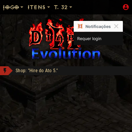
JOGO
ITENS
T. 32
×
Notificações
Requer login
Shop: "Hire do Ato 5."
Undead Crown - Compra: 20
Entrapping Grand Charm of Inertia - Compra: 50
Apolomito conquistou Full Season!
Apolomito conquistou Deckard Cain!
LOJA_DO_FAKE conquistou Full Season!
M'avina's Embrace - Compra: 40