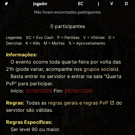
#
Jogador
EC
J
V
D
Não foram encontrados participantes
0 participantes
Legenda: EC = Evo Cash P = Partidas V = Vitórias D =
Derrotas K = Kills M = Mortes % = Aproveitamento
Informações:
O evento ocorre toda quarta-feira por volta das
21h (pode variar, acompanhe nos
grupos sociais
).
Basta entrar no servidor e entrar na sala "Quarta
PvP" para participar.
Início:
12/08/2026
Fim:
26/08/2026
Regras:
Todas as
regras gerais e regras PvP
do
servidor são válidas.
Regras Específicas:
Ser level 90 ou maior.