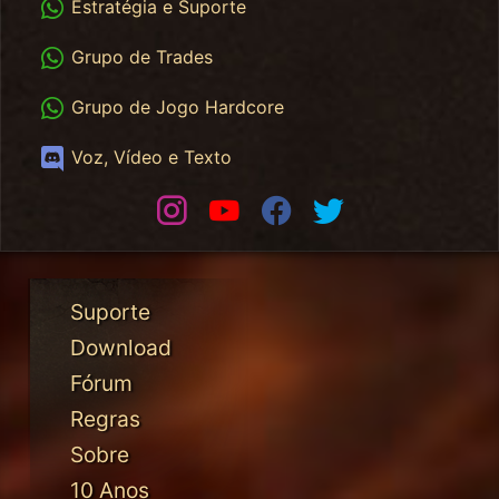
Estratégia e Suporte
WhatsApp Trades
Grupo de Trades
WhatsApp HC
Grupo de Jogo Hardcore
Discord
Voz, Vídeo e Texto
Instagram
Youtube
Facebook
Twitter
Suporte
Download
Fórum
Regras
Sobre
10 Anos