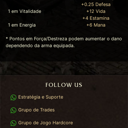
+0.25 Defesa
1 em Vitalidade
+12 Vida
+4 Estamina
1 em Energia
+6 Mana
* Pontos em Força/Destreza podem aumentar o dano
dependendo da arma equipada.
FOLLOW US
WhatsApp
Estratégia e Suporte
WhatsApp Trades
Grupo de Trades
WhatsApp HC
Grupo de Jogo Hardcore