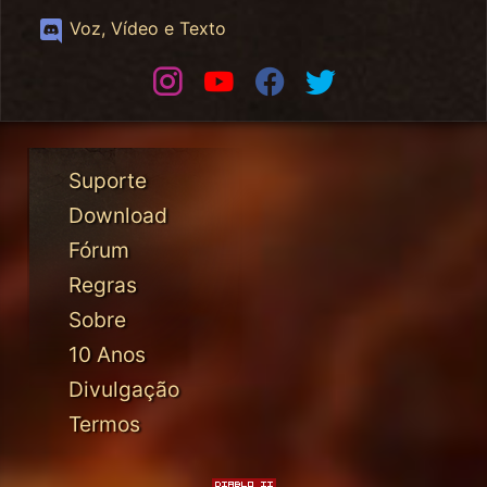
Discord
Voz, Vídeo e Texto
Instagram
Youtube
Facebook
Twitter
Suporte
Download
Fórum
Regras
Sobre
10 Anos
Divulgação
Termos