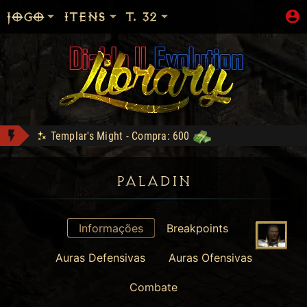
JOGO
ITENS
T. 32
Templar's Might - Compra: 600
Sanon conquistou Explorer!
Bottled Demons - Lance: 50
- Compra: 160
PALADIN
Shop: "Hire do Ato 5."
mdzgui conquistou Dark Wanderer!
Informações
Breakpoints
Tyrael's Might - Compra: 900
Auras Defensivas
Auras Ofensivas
Combate