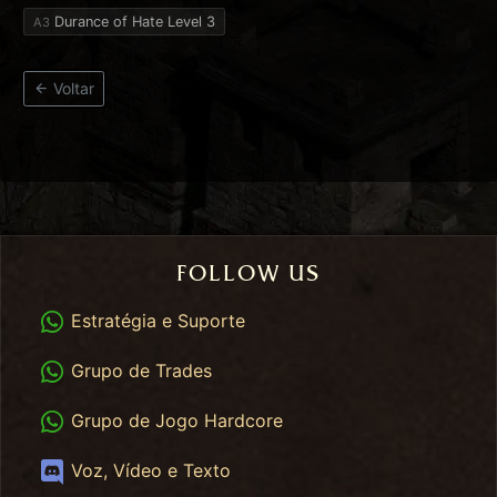
Durance of Hate Level 3
A3
Voltar
FOLLOW US
WhatsApp
Estratégia e Suporte
WhatsApp Trades
Grupo de Trades
WhatsApp HC
Grupo de Jogo Hardcore
Discord
Voz, Vídeo e Texto