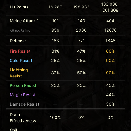
183,008–
Hit Points
16,287
198,983
201,308
Melee Attack 1
101
140
404
956
2980
12676
Attack Rating
Defense
183
771
1848
Fire Resist
31%
47%
86%
Cold Resist
25%
25%
90%
Lightning
33%
50%
90%
Resist
Poison Resist
25%
25%
45%
Magic Resist
—
—
44%
Damage Resist
—
—
30%
Drain
100%
0%
0%
Effectiveness
Chill