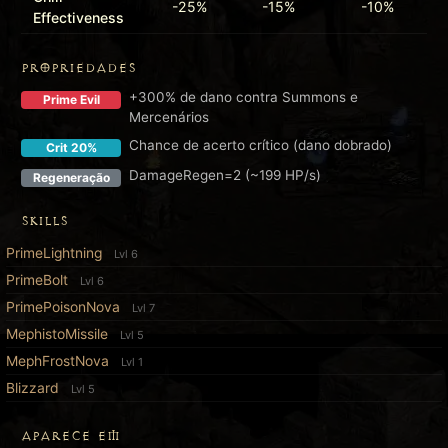
-25%
-15%
-10%
Effectiveness
PROPRIEDADES
+300% de dano contra Summons e
Prime Evil
Mercenários
Chance de acerto crítico (dano dobrado)
Crit 20%
DamageRegen=2 (~199 HP/s)
Regeneração
SKILLS
PrimeLightning
Lvl 6
PrimeBolt
Lvl 6
PrimePoisonNova
Lvl 7
MephistoMissile
Lvl 5
MephFrostNova
Lvl 1
Blizzard
Lvl 5
APARECE EM