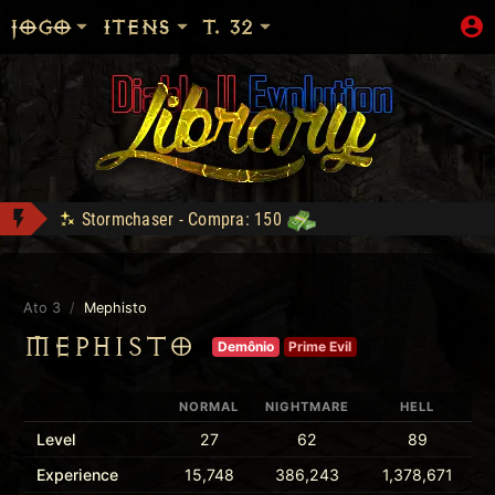
JOGO
ITENS
T. 32
Stormchaser - Compra: 150
WAR-Light morreu no Hardcore level 89, f
Tal Rasha's Guardianship - Compra: 120
Ato 3
/
Mephisto
Shop: "Hire do Ato 5."
MEPHISTO
Demônio
Prime Evil
lanet conquistou Vice Baal Speed!
tch2 conquistou Vice Baal Speed!
NORMAL
NIGHTMARE
HELL
SHOP liberada!
Com desconto e cashback
Level
27
62
89
Experience
15,748
386,243
1,378,671