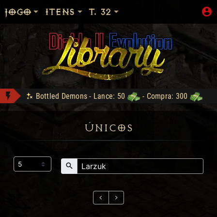
JOGO
ITENS
T. 32
Bottled Demons - Lance: 50
- Compra: 300
Sanon conquistou Dark Wanderer!
Zod Stack - Compra: 800
ÚNICOS
Shop: "Hire do Ato 5."
DM conquistou Tryhard 95!
The Stone of Jordan - Compra: 500
LOJA_DO_FAKE conquistou Vice Baal Speed!