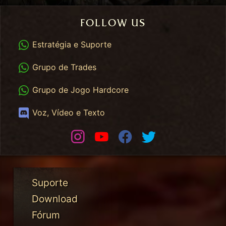
FOLLOW US
WhatsApp
Estratégia e Suporte
WhatsApp Trades
Grupo de Trades
WhatsApp HC
Grupo de Jogo Hardcore
Discord
Voz, Vídeo e Texto
Instagram
Youtube
Facebook
Twitter
Suporte
Download
Fórum