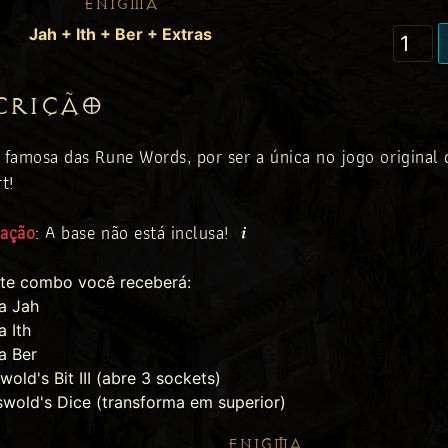
ENIGMA
Jah + Ith + Ber + Extras
CRIÇÃO
 famosa das Rune Words, por ser a única no jogo original 
t!
vação
: A base não está inclusa!
te combo você receberá:
a Jah
a Ith
a Ber
swold's Bit III (abre 3 sockets)
swold's Dice (transforma em superior)
ENIGMA