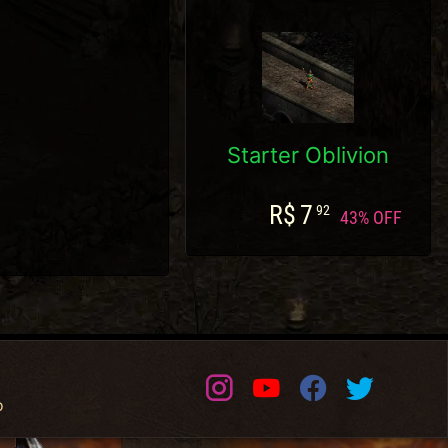
Starter Oblivion
R$
7
92
43% OFF
Instagram
Youtube
Facebook
Twitter
o