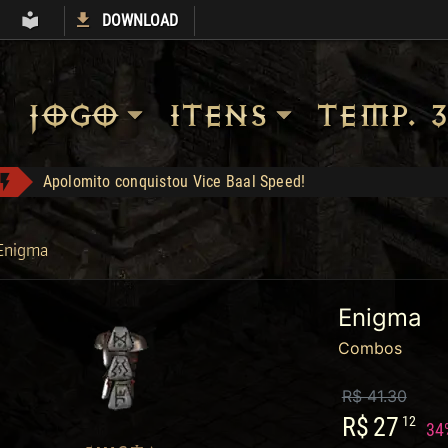
DOWNLOAD
S
ARMORY
LIBRARY
JOGO
ITENS
TEMP. 3
Heart of the Oak - Compra: 400
mattar10 conquistou Dark Wanderer!
Shop: "Hire do Ato 5."
Enigma
Ogre's Chief Boots - Compra: 350
Jah Stack - Compra: 330
Enigma
EGC1 conquistou Dark Wanderer!
Combos
Apolomito conquistou Vice Baal Speed!
R$ 41.30
R$
27
12
34