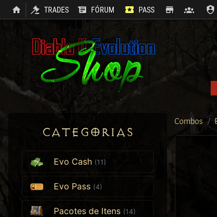
TRADES
FÓRUM
PASS
SHOP
CLAN
Combos
CATEGORIAS
Evo Cash
(11)
Evo Pass
(4)
Pacotes de Itens
(14)