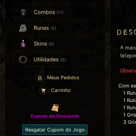
Combos
(11)
Runas
(6)
DES
Skins
(6)
A mais
telepor
Utilidades
(6)
Obser
Meus Pedidos
Com es
Carrinho
1 Run
1 Run
1 Run
1 Gri
Cupom de Desconto
3 Gri
Resgatar Cupom do Jogo