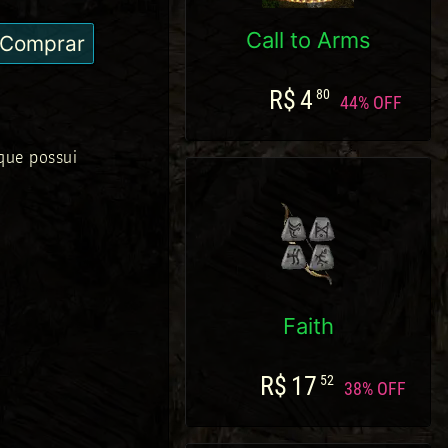
Call to Arms
Comprar
R$
4
80
44% OFF
que possui
Faith
R$
17
52
38% OFF