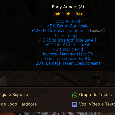
Body Armors (3)
Jah + Ith + Ber
+2 to All Skills
45% Faster Run/Walk
+125-150% Enhanced Defense
(variável)
+1 To Teleport
+0.75 to Strength (por Level)
+20 Life After Each Kill
60% Magic Find
Increase Maximum Life 5%
Damage Reduced by 8%
20% Damage Taken Goes to Mana
App
WhatsApp Trades
égia e Suporte
Grupo de Trades
App HC
Discord
 de Jogo Hardcore
Voz, Vídeo e Text