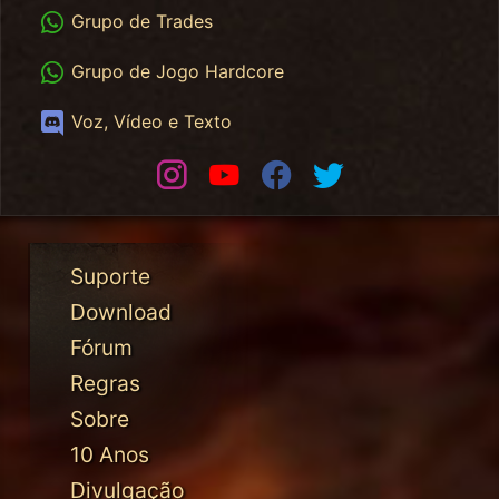
WhatsApp Trades
Grupo de Trades
WhatsApp HC
Grupo de Jogo Hardcore
Discord
Voz, Vídeo e Texto
Instagram
Youtube
Facebook
Twitter
Suporte
Download
Fórum
Regras
Sobre
10 Anos
Divulgação