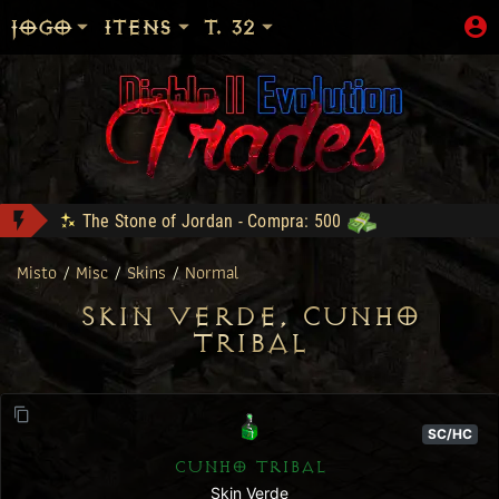
JOGO
ITENS
T. 32
The Stone of Jordan - Compra: 500
Zod Stack - Compra: 800
Misto
/
Misc
/
Skins
/
Normal
LOJA_DO_FAKE conquistou Vice Baal Speed!
SKIN VERDE, CUNHO
DM conquistou Tryhard 95!
TRIBAL
Sanon conquistou Dark Wanderer!
Bottled Demons - Lance: 50
- Compra: 300
Shop: "Hire do Ato 5."
SC/HC
CUNHO TRIBAL
Skin Verde