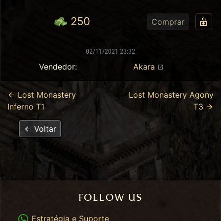
250
Comprar
02/11/2021 23:32
Vendedor:
Akara
Lost Monastery
Lost Monastery Agony
Inferno T1
T3
Voltar
FOLLOW US
WhatsApp
Estratégia e Suporte