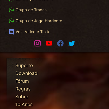
WhatsApp Trades
Grupo de Trades
WhatsApp HC
Grupo de Jogo Hardcore
Discord
Voz, Vídeo e Texto
Instagram
Youtube
Facebook
Twitter
Suporte
Download
Fórum
Regras
Sobre
10 Anos