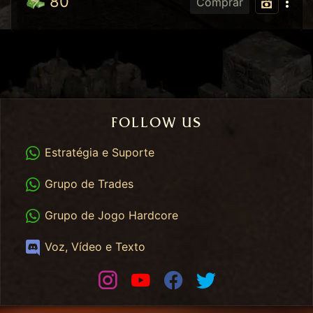
80
Comprar
FOLLOW US
WhatsApp
Estratégia e Suporte
WhatsApp Trades
Grupo de Trades
WhatsApp HC
Grupo de Jogo Hardcore
Discord
Voz, Vídeo e Texto
Instagram
Youtube
Facebook
Twitter