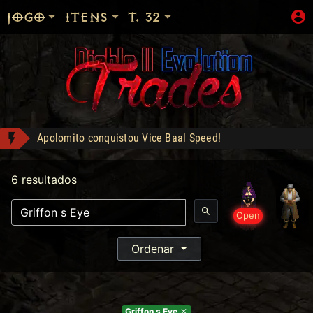
JOGO
ITENS
T. 32
Apolomito conquistou Vice Baal Speed!
Ogre's Chief Boots - Compra: 350
Shop: "Hire do Ato 5."
6 resultados
mattar10 conquistou Dark Wanderer!
Jah Stack - Compra: 330
Open
EGC1 conquistou Dark Wanderer!
Ordenar
Heart of the Oak - Compra: 400
Griffon s Eye