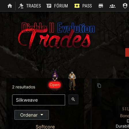
TRADES
FÓRUM
PASS
SHOP
CLAN
Open
2 resultados
SI
Ordenar
Bon
D
Durabi
Softcore