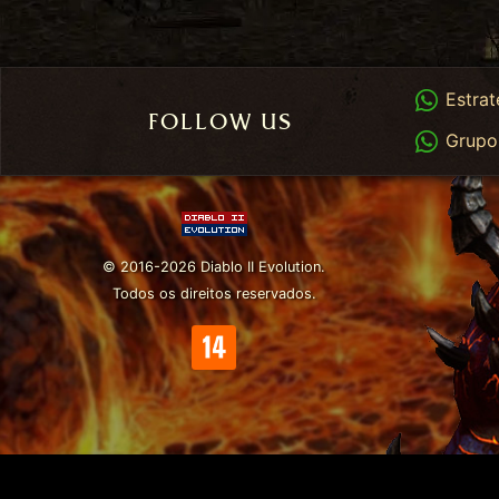
Whats
Estrat
FOLLOW US
Whats
Grupo
© 2016-2026 Diablo II Evolution.
Todos os direitos reservados.