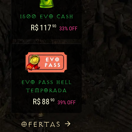
1500 EVO CASH
R$
117
90
33% OFF
EVO PASS HELL
TEMPORADA
R$
88
90
39% OFF
OFERTAS