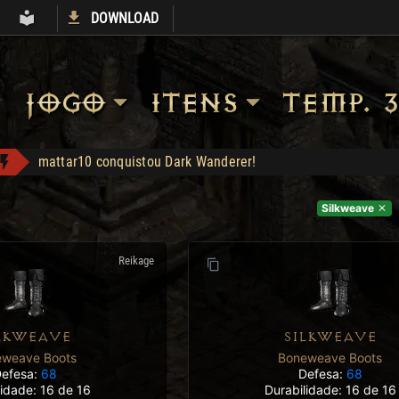
DOWNLOAD
S
ARMORY
LIBRARY
JOGO
ITENS
TEMP. 3
Shop: "Hire do Ato 5."
Heart of the Oak - Compra: 400
Silkweave
Jah Stack - Compra: 330
Apolomito conquistou Vice Baal Speed!
Reikage
EGC1 conquistou Dark Wanderer!
Ogre's Chief Boots - Compra: 350
mattar10 conquistou Dark Wanderer!
LKWEAVE
SILKWEAVE
eweave Boots
Boneweave Boots
efesa:
68
Defesa:
68
lidade: 16 de 16
Durabilidade: 16 de 16