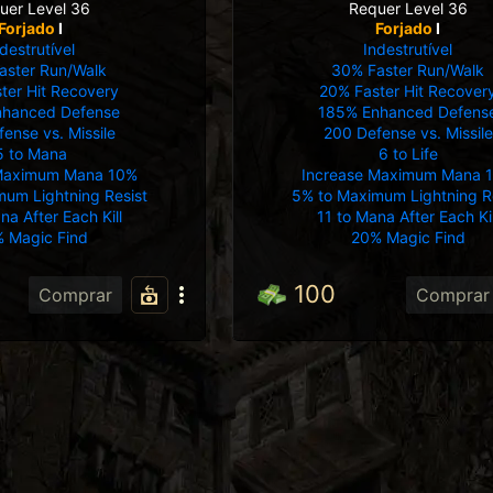
uer Level 36
Requer Level 36
Forjado
I
Forjado
I
destrutível
Indestrutível
aster Run/Walk
30% Faster Run/Walk
ter Hit Recovery
20% Faster Hit Recover
nhanced Defense
185% Enhanced Defens
ense vs. Missile
200 Defense vs. Missile
5 to Mana
6 to Life
 Maximum Mana 10%
Increase Maximum Mana 
um Lightning Resist
5% to Maximum Lightning R
na After Each Kill
11 to Mana After Each Kil
 Magic Find
20% Magic Find
100
Comprar
Comprar