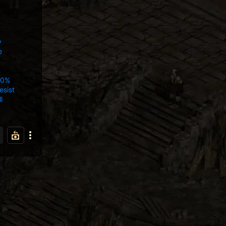
y
e
10%
esist
l