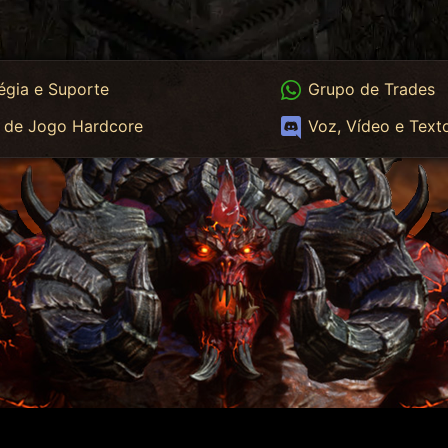
App
WhatsApp Trades
égia e Suporte
Grupo de Trades
App HC
Discord
 de Jogo Hardcore
Voz, Vídeo e Text