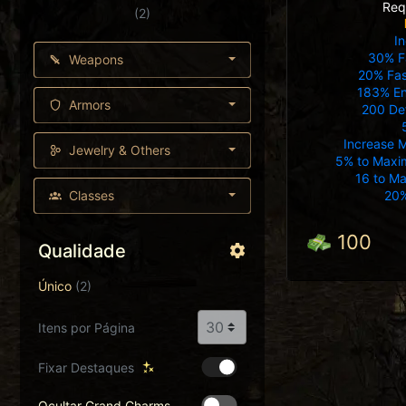
Req
(2)
In
30% F
Weapons
20% Fas
183% E
Armors
200 Def
Increase
Jewelry & Others
5% to Maxim
16 to Ma
20%
Classes
100
Qualidade
Único
(2)
Itens por Página
Fixar Destaques
Ocultar Grand Charms