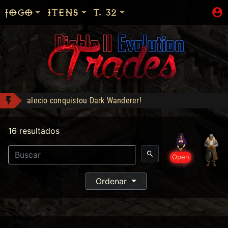
JOGO
ITENS
T. 32
Shop: "Hire do Ato 5."
Dementia - Compra: 1500
16 resultados
lanet conquistou Vice Baal Speed!
Reikage conquistou Level 99!
Open
SHOP liberada!
Com desconto e cashback
alecio conquistou Dark Wanderer!
Ordenar