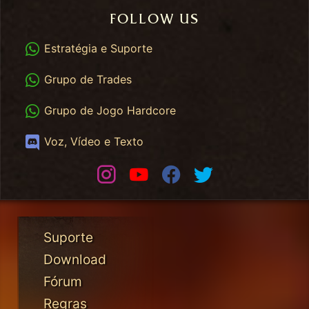
FOLLOW US
WhatsApp
Estratégia e Suporte
WhatsApp Trades
Grupo de Trades
WhatsApp HC
Grupo de Jogo Hardcore
Discord
Voz, Vídeo e Texto
Instagram
Youtube
Facebook
Twitter
Suporte
Download
Fórum
Regras