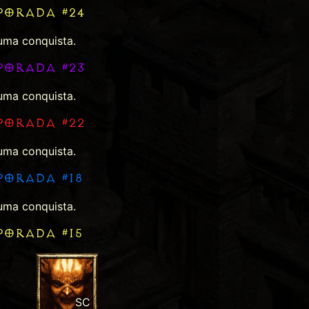
PORADA #24
ma conquista.
PORADA #23
ma conquista.
PORADA #22
ma conquista.
PORADA #18
ma conquista.
PORADA #15
SC