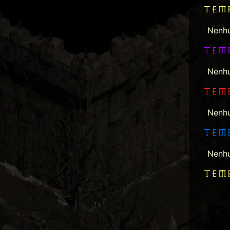
TEM
Nenhu
TEM
Nenhu
TEM
Nenhu
TEM
Nenhu
TEM