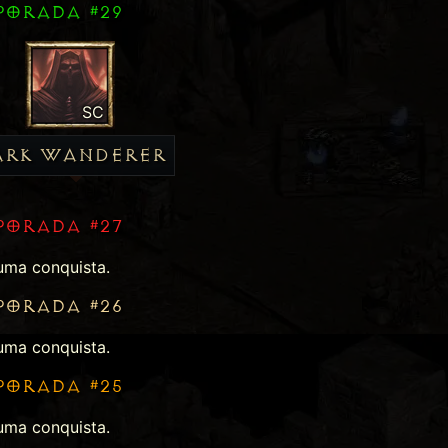
PORADA #29
SC
ARK WANDERER
PORADA #27
ma conquista.
PORADA #26
ma conquista.
PORADA #25
ma conquista.