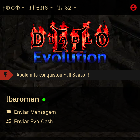
JOGO
ITENS
T. 32
Apolomito conquistou Full Season!
Apolomito conquistou Deckard Cain!
Shop: "Hire do Ato 5."
lbaroman
Raw Vessel Shard - Compra: 1000
Enviar Mensagem
Raw Vessel Shard - Compra: 1000
Enviar Evo Cash
Diablo's Horn - Compra: 300
LOJA_DO_FAKE conquistou Full Season!