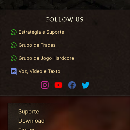
FOLLOW US
WhatsApp
Estratégia e Suporte
WhatsApp Trades
Grupo de Trades
WhatsApp HC
Grupo de Jogo Hardcore
Discord
Voz, Vídeo e Texto
Instagram
Youtube
Facebook
Twitter
Suporte
Download