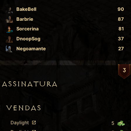
BakeBell
90
Barbrie
87
Sorcerina
81
DnoopSog
37
Negoamante
27
3
ASSINATURA
VENDAS
Daylight
5