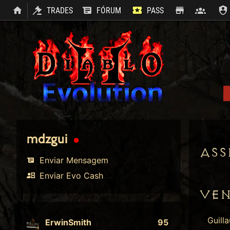
TRADES
FÓRUM
PASS
SHOP
CLAN
mdzgui
ASS
Enviar Mensagem
Enviar Evo Cash
VE
Guill
ErwinSmith
95