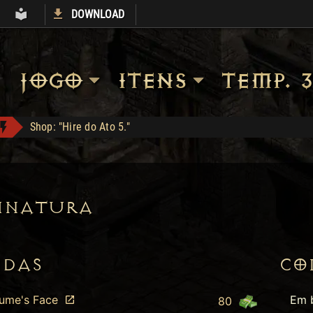
DOWNLOAD
S
ARMORY
LIBRARY
JOGO
ITENS
TEMP. 3
Shop: "Hire do Ato 5."
Reikage conquistou Level 99!
Jah Stack - Compra: 330
Ogre's Chief Boots - Compra: 350
INATURA
EGC1 conquistou Dark Wanderer!
Alracif conquistou Dark Wanderer!
NDAS
CO
aume's Face
Em 
80