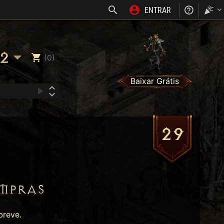
ENTRAR
NOSS
2
(0)
Baixar Grátis
29
MPRAS
breve.