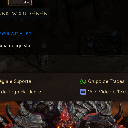
SC
ARK WANDERER
PORADA #21
ma conquista.
App
WhatsApp Trades
égia e Suporte
Grupo de Trades
App HC
Discord
 de Jogo Hardcore
Voz, Vídeo e Text