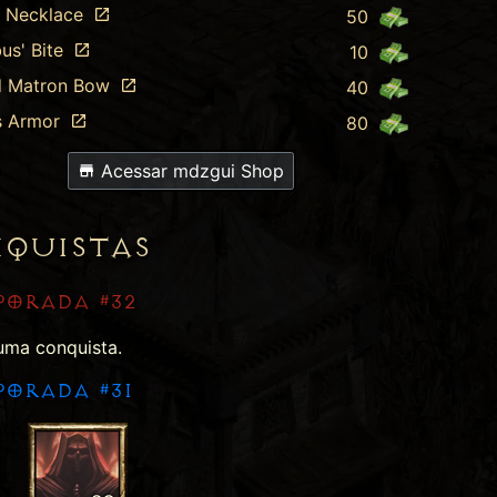
d Necklace
50
us' Bite
10
d Matron Bow
40
s Armor
80
Acessar mdzgui Shop
QUISTAS
PORADA #32
ma conquista.
PORADA #31