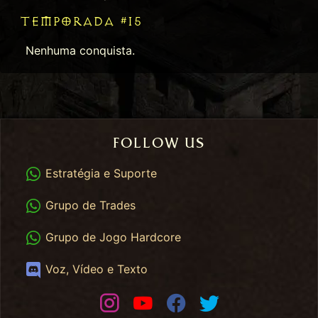
TEMPORADA #15
Nenhuma conquista.
FOLLOW US
WhatsApp
Estratégia e Suporte
WhatsApp Trades
Grupo de Trades
WhatsApp HC
Grupo de Jogo Hardcore
Discord
Voz, Vídeo e Texto
Instagram
Youtube
Facebook
Twitter