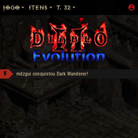
JOGO
ITENS
T. 32
mdzgui conquistou Dark Wanderer!
Tyrael's Might - Compra: 900
ZC_MorreNaoPlz morreu no Hardcore level 83, f
Shop: "Hire do Ato 5."
Bottled Demons - Lance: 50
- Compra: 160
Sanon conquistou Explorer!
Templar's Might - Compra: 600