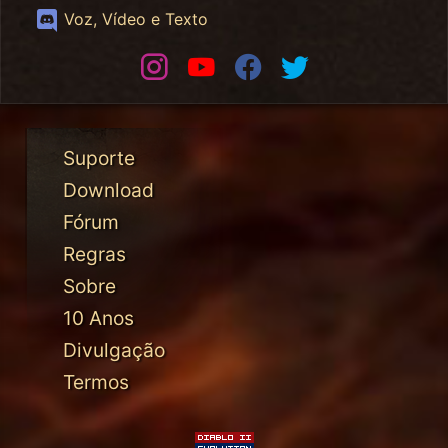
Discord
Voz, Vídeo e Texto
Instagram
Youtube
Facebook
Twitter
Suporte
Download
Fórum
Regras
Sobre
10 Anos
Divulgação
Termos