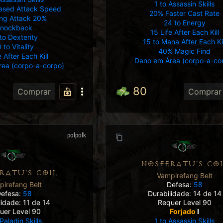
1 to Assassin Skills
ased Attack Speed
20% Faster Cast Rate
ing Attack 20%
24 to Energy
nockback
15 Life After Each Kill
to Dexterity
15 to Mana After Each Ki
 to Vitality
40% Magic Find
e After Each Kill
Dano em Área (corpo-a-co
ea (corpo-a-corpo)
80
Comprar
Comprar
polpolk
NOSFERATU'S COI
RATU'S COIL
Vampirefang Belt
Defesa:
58
irefang Belt
Durabilidade: 14 de 14
efesa:
58
Requer Level 90
lidade: 11 de 14
Forjado
I
uer Level 90
1 to Assassin Skills
 Paladin Skills