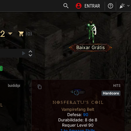
ENTRAR
NOSS
2
(0)
Baixar Grátis
buididipi
HITS
Hardcore
NOSFERATU'S COIL
L
Vampirefang Belt
Defesa:
90
Durabilidade: 8 de 8
Requer Level 90
1 to Amazon Skills