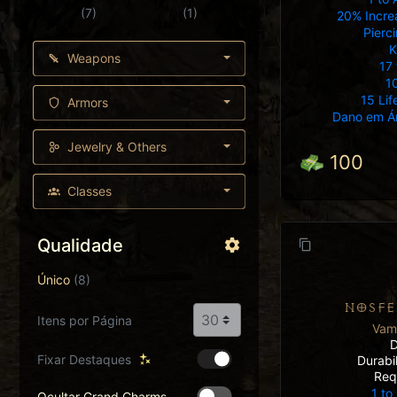
(7)
(1)
20% Incre
Pierc
K
Weapons
17 
10
15 Lif
Armors
Dano em Ár
Jewelry & Others
100
Classes
Qualidade
Único
(8)
NOSFE
Itens por Página
Vamp
D
Fixar Destaques
Durabi
Req
1 to
Ocultar Grand Charms