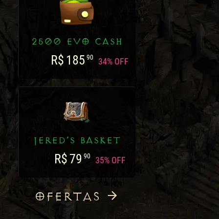
2500 EVO CASH
R$
185
90
34% OFF
JERED’S BASKET
R$
79
90
35% OFF
OFERTAS