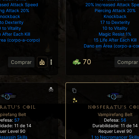
20% Increased Attack Sp
ased Attack Speed
Piercing Attack 20%
ing Attack 20%
Knockback
nockback
17 to Dexterity
to Dexterity
10 to Vitality
 to Vitality
Magic Resist 1%
e After Each Kill
15 Life After Each Kill
ea (corpo-a-corpo)
Dano em Área (corpo-a-co
70
Comprar
Comprar
RATU'S COIL
NOSFERATU'S COI
irefang Belt
Vampirefang Belt
efesa:
57
Defesa:
56
lidade: 11 de 14
Durabilidade: 11 de 14
uer Level 90
Requer Level 90
Assassin Skills
1 to Necromancer Skills