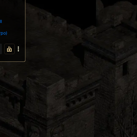
ll
rpo)