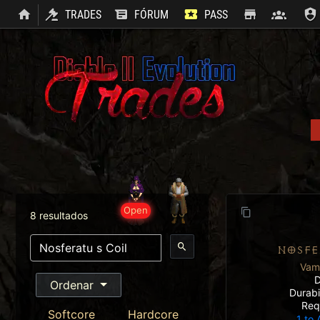
TRADES
FÓRUM
PASS
SHOP
CLAN
Open
8 resultados
NOSFE
Vamp
D
Ordenar
Durabi
Req
Softcore
Hardcore
1 to 