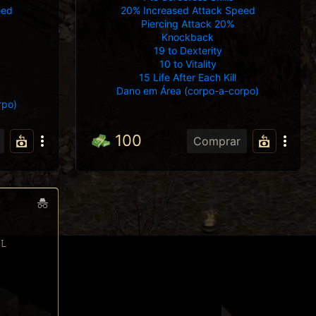
eed
20% Increased Attack Speed
Piercing Attack 20%
Knockback
19 to Dexterity
10 to Vitality
15 Life After Each Kill
Dano em Área (corpo-a-corpo)
rpo)
100
Comprar
L