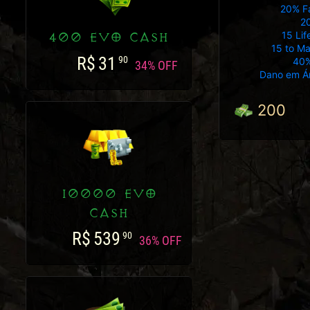
20% Fa
20
15 Lif
400 EVO CASH
15 to Ma
R$
31
90
40%
34% OFF
Dano em Ár
200
10000 EVO
CASH
R$
539
90
36% OFF