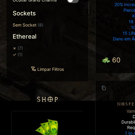
20% Incre
Pierc
Sockets
K
18 
Sem Socket
(8)
10
15 Lif
Ethereal
Dano em Ár
✗
(7)
✓
(1)
60
Limpar Filtros
SHOP
NOSFE
Vamp
D
Durabi
Req
1 to 