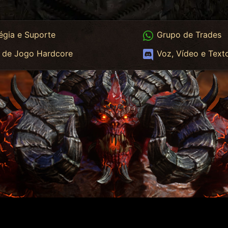
App
WhatsApp Trades
égia e Suporte
Grupo de Trades
App HC
Discord
 de Jogo Hardcore
Voz, Vídeo e Text