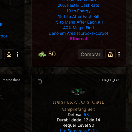
20% Faster Cast Rate
19 to Energy
15 Life After Each Kill
15 to Mana After Each Kill
ll
40% Magic Find
Dano em Área (corpo-a-corpo)
rpo)
Ethereal
50
Comprar
marcoslana
LOJA_DO_FAKE
L
NOSFERATU'S COIL
Vampirefang Belt
Defesa:
58
Durabilidade: 12 de 14
Requer Level 90
1 to Sorceress Skills