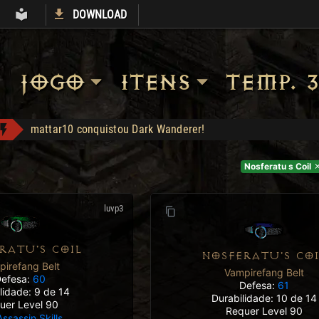
DOWNLOAD
S
ARMORY
LIBRARY
JOGO
ITENS
TEMP. 3
Shop: "Hire do Ato 5."
Heart of the Oak - Compra: 400
Nosferatu s Coil
Apolomito conquistou Vice Baal Speed!
Jah Stack - Compra: 330
luvp3
Headhunter - Compra: 120
EGC1 conquistou Dark Wanderer!
RATU'S COIL
NOSFERATU'S COI
mattar10 conquistou Dark Wanderer!
irefang Belt
Vampirefang Belt
efesa:
60
Defesa:
61
lidade: 9 de 14
Durabilidade: 10 de 14
uer Level 90
Requer Level 90
Assassin Skills